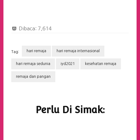
Dibaca:
7,614
hari remaja
hari remaja internasional
Tag:
hari remaja sedunia
iyd2021
kesehatan remaja
remaja dan pangan
Navigasi
Artikel
Perlu Di Simak: