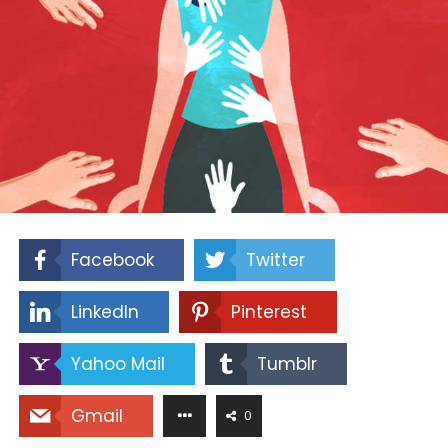
Facebook
Twitter
LinkedIn
Pinterest
Yahoo Mail
Tumblr
Gmail
0