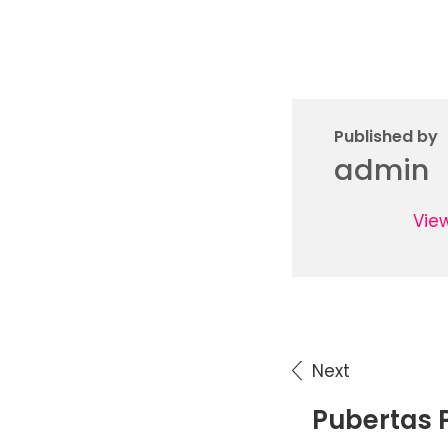
Published by
admin
Vie
Next
Navigasi
Pubertas
pos