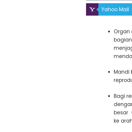
Yahoo Mail
Organ 
bagian
menjag
mendap
Mandi 
reprod
Bagi r
dengan
besar 
ke ara