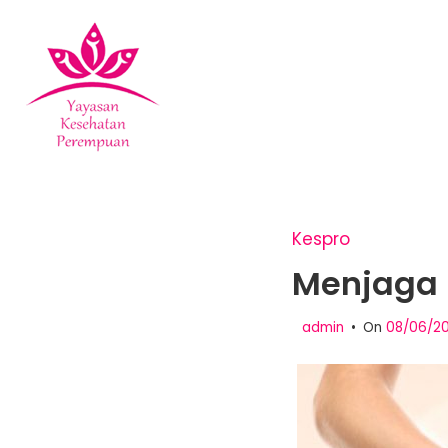
Skip
to
content
YKPPEDIA
Kespro
Menjaga 
admin
On
08/06/2