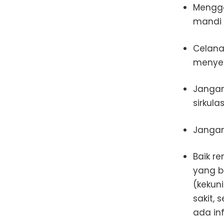
Mengga
mandi
Celana
menyer
Jangan
sirkula
Jangan
Baik r
yang b
(kekuni
sakit,
ada inf