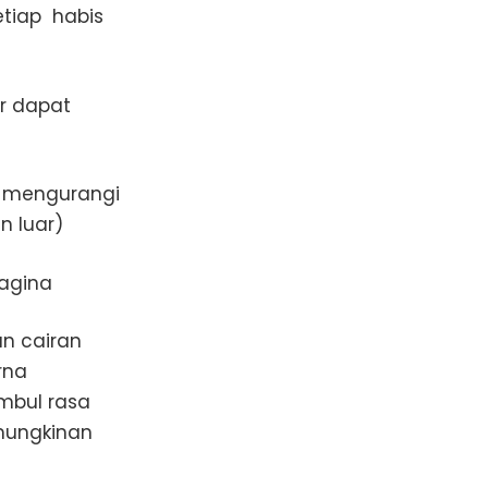
etiap habis
r dapat
a mengurangi
n luar)
agina
an cairan
rna
imbul rasa
emungkinan