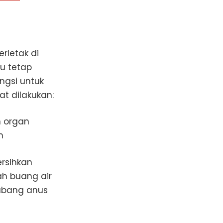
rletak di
u tetap
ngsi untuk
t dilakukan:
n organ
n
ersihkan
ah buang air
ubang anus