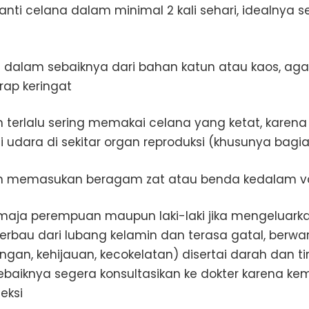
nti celana dalam minimal 2 kali sehari, idealnya s
 dalam sebaiknya dari bahan katun atau kaos, aga
ap keringat
 terlalu sering memakai celana yang ketat, karen
si udara di sekitar organ reproduksi (khusunya bagia
 memasukan beragam zat atau benda kedalam v
emaja perempuan maupun laki-laki jika mengeluark
erbau dari lubang kelamin dan terasa gatal, berwa
ngan, kehijauan, kecokelatan) disertai darah dan t
 sebaiknya segera konsultasikan ke dokter karena k
eksi