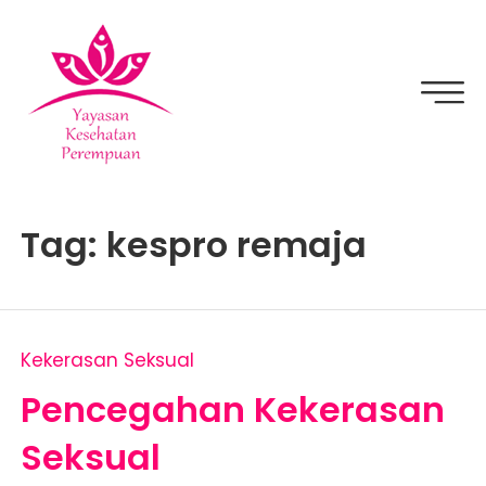
Skip
to
content
YKPPEDIA
Tag:
kespro remaja
Kekerasan Seksual
Pencegahan Kekerasan
Seksual