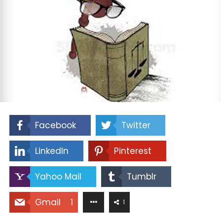
Facebook
Twitter
LinkedIn
Pinterest
Yahoo Mail
Tumblr
Gmail
1
1