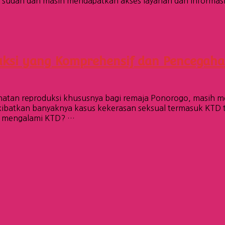
 sudah dan masih mendapatkan akses layanan dan informasi
duksi yang Komprehensif dan Pencegah
ehatan reproduksi khususnya bagi remaja Ponorogo, masih m
atkan banyaknya kasus kekerasan seksual termasuk KTD terja
ng mengalami KTD? …