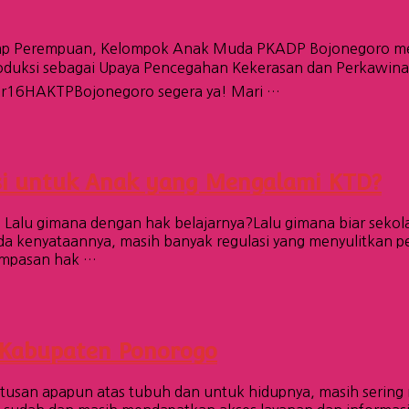
adap Perempuan, Kelompok Anak Muda PKADP Bojonegoro me
oduksi sebagai Upaya Pencegahan Kekerasan dan Perkawina
inar16HAKTPBojonegoro segera ya! Mari …
si untuk Anak yang Mengalami KTD?
h. Lalu gimana dengan hak belajarnya?Lalu gimana biar sekol
ada kenyataannya, masih banyak regulasi yang menyulitkan 
ampasan hak …
 Kabupaten Ponorogo
usan apapun atas tubuh dan untuk hidupnya, masih sering 