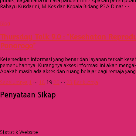
publik. Bagaimana di masa pandemi ini? Apakah perempuan
Rahayu Kusdarini, M.Kes dan Kepala Bidang P3A Dinas …
Blog
Thursday Talk 9.0 : “Kesehatan Repro
Ponorogo”
Ketersediaan informasi yang benar dan layanan terkait kes
pemenuhannya. Kurangnya akses informasi ini akan mengakib
Apakah masih ada akses dan ruang belajar bagi remaja ya
Paginasi
Halaman
Halaman
Halaman
Halaman
Halaman
Sebelumnya
1
…
18
19
20
…
23
Berikutnya
pos
Penyataan SIkap
Statistik Website