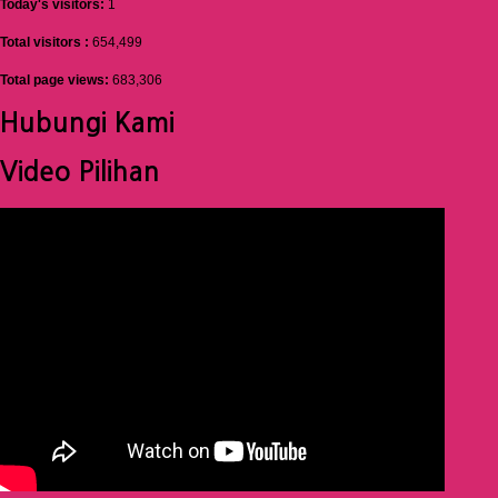
Today's visitors:
1
Total visitors :
654,499
Total page views:
683,306
Hubungi Kami
Video Pilihan