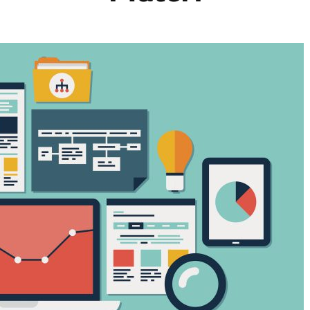
Isu Strategis
Publikasi
Visual
Program
Recruitmen
Audio Visual
Struktur Organisasi
2023-2026
Laporan Tahunan
Laporan Keuangan