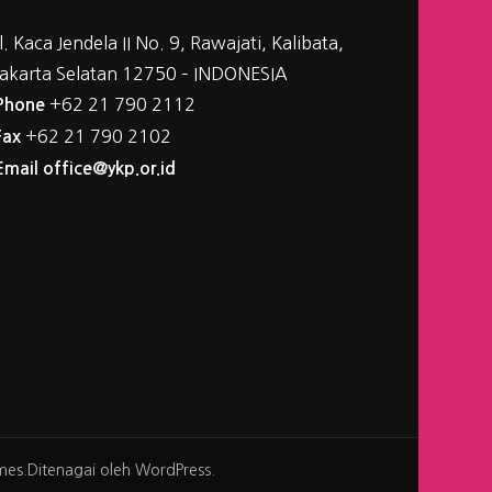
Jl. Kaca Jendela II No. 9, Rawajati, Kalibata,
Jakarta Selatan 12750 – INDONESIA
+62 21 790 2112
Phone
+62 21 790 2102
Fax
Email office@ykp.or.id
mes
.Ditenagai oleh
WordPress
.