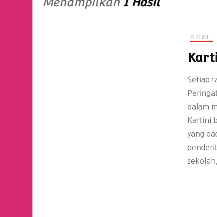
Menampilkan
1 Hasil
ARTIKEL
Kart
Setiap t
Peringa
dalam m
Kartini
yang pa
penderi
sekolah,