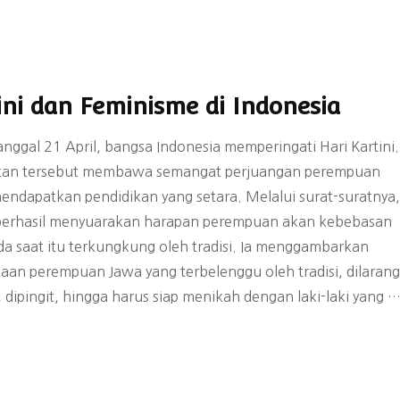
Struktur Organisasi
2023-2026
Laporan Tahunan
ini dan Feminisme di Indonesia
Laporan Keuangan
anggal 21 April, bangsa Indonesia memperingati Hari Kartini.
tan tersebut membawa semangat perjuangan perempuan
endapatkan pendidikan yang setara. Melalui surat-suratnya,
 berhasil menyuarakan harapan perempuan akan kebebasan
da saat itu terkungkung oleh tradisi. Ia menggambarkan
taan perempuan Jawa yang terbelenggu oleh tradisi, dilarang
 dipingit, hingga harus siap menikah dengan laki-laki yang 