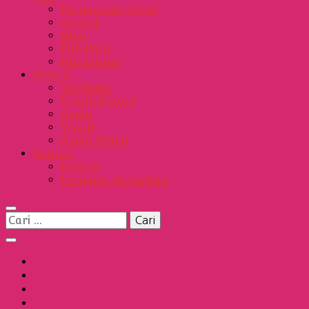
Pernyataan Sikap
Artikel
Blog
Publikasi
Recruitmen
Materi
YKPPedia
Unduh Materi
Audio
Visual
Audio Visual
Kontak
Kontak
Formulir Konsultasi
Cari
untuk: