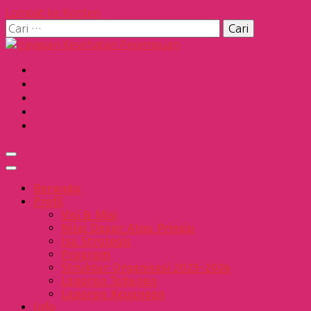
Lompat ke Konten
Cari
untuk:
Yayasan Kesehatan
Perempuan
Beranda
Profil
Visi & Misi
Nilai Dasar Atau Prinsip
Isu Strategis
Program
Struktur Organisasi 2023-2026
Laporan Tahunan
Laporan Keuangan
Info