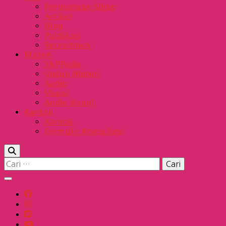
Pernyataan Sikap
Artikel
Blog
Publikasi
Recruitmen
Materi
YKPPedia
Unduh Materi
Audio
Visual
Audio Visual
Kontak
Kontak
Formulir Konsultasi
Cari
untuk: