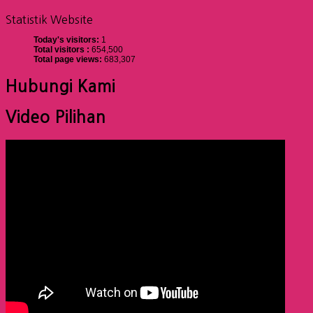
Statistik Website
Today's visitors:
1
Total visitors :
654,500
Total page views:
683,307
Hubungi Kami
Video Pilihan