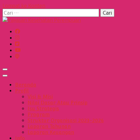
Lompat ke Konten
Cari
untuk:
Yayasan Kesehatan Perempua
Beranda
Profil
Visi & Misi
Nilai Dasar Atau Prinsip
Isu Strategis
Program
Struktur Organisasi 2023-2026
Laporan Tahunan
Laporan Keuangan
Info