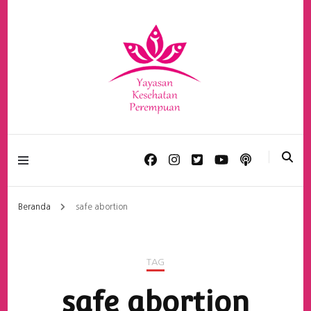
Yayasan Kesehatan
Perempuan
Beranda
safe abortion
TAG
safe abortion