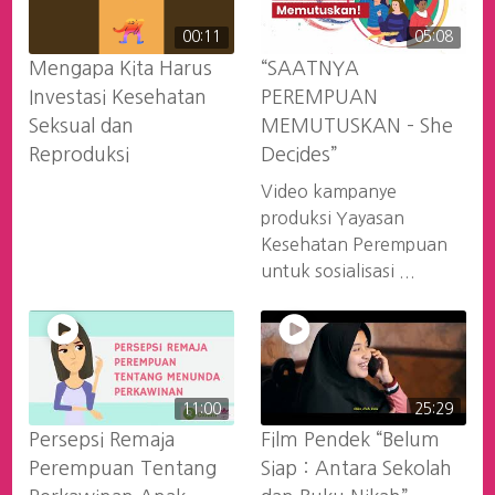
00:11
05:08
Mengapa Kita Harus
“SAATNYA
Investasi Kesehatan
PEREMPUAN
Seksual dan
MEMUTUSKAN – She
Reproduksi
Decides”
Video kampanye
produksi Yayasan
Kesehatan Perempuan
untuk sosialisasi ...
11:00
25:29
Persepsi Remaja
Film Pendek “Belum
Perempuan Tentang
Siap : Antara Sekolah