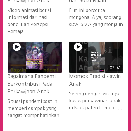
Perkawinan Anak
dan Buku Nikah”
Video animasi berisi
Film ini bercerita
informasi dari hasil
mengenai Alya, seorang
penelitian Persepsi
siswi SMA yang menjalin
Remaja ...
...
02:07
Bagaimana Pandemi
Momok Tradisi Kawin
Berkontribusi Pada
Anak
Perkawinan Anak
Seiring dengan viralnya
kasus perkawinan anak
Situasi pandemi saat ini
di Kabupaten Lombok ...
memberi dampak yang
sangat memprihatinkan
...