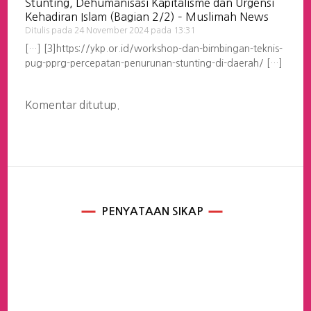
Stunting, Dehumanisasi Kapitalisme dan Urgensi
Kehadiran Islam (Bagian 2/2) – Muslimah News
Ditulis pada
24 November 2024 pada 13:31
[…] [3]https://ykp.or.id/workshop-dan-bimbingan-teknis-
pug-pprg-percepatan-penurunan-stunting-di-daerah/ […]
Komentar ditutup.
PENYATAAN SIKAP