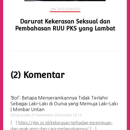
UNCATEGORIZED
Darurat Kekerasan Seksual dan
Pembahasan RUU PKS yang Lambat
(2) Komentar
‘Bol’: Betapa Menyeramkannya Tidak Terlahir
Sebagai Laki-Laki di Dunia yang Memuja Laki-Laki
| Mimbar Untan
Ditulis pada
25 November 2024 pada 10:14
[…]
https://ykp.or.id/kekerasan-terhadap-perempuan-
dan-anak-jenis-dan-cara-melaporkannya/
[…]