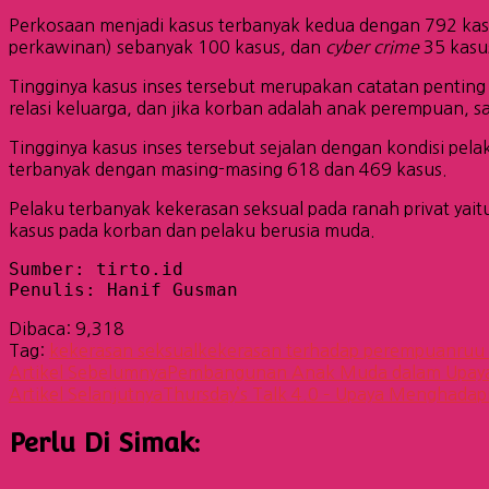
Perkosaan menjadi kasus terbanyak kedua dengan 792 kasu
perkawinan) sebanyak 100 kasus, dan
cyber crime
35 kasu
Tingginya kasus inses tersebut merupakan catatan penting
relasi keluarga, dan jika korban adalah anak perempuan, 
Tingginya kasus inses tersebut sejalan dengan kondisi pel
terbanyak dengan masing-masing 618 dan 469 kasus.
Pelaku terbanyak kekerasan seksual pada ranah privat ya
kasus pada korban dan pelaku berusia muda.
Sumber: tirto.id 
Penulis: Hanif Gusman
Dibaca:
9,318
Tag:
kekerasan seksual
kekerasan terhadap perempuan
ruu
Navigasi
Artikel Sebelumnya
Pembangunan Anak Muda dalam Upaya
Artikel Selanjutnya
Thursday’s Talk 4.0 – Upaya Menghadap
Artikel
Perlu Di Simak: