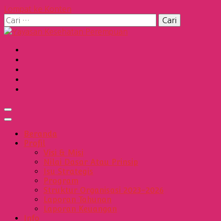
Lompat ke Konten
Cari
untuk:
Yayasan Kesehatan Perempua
Beranda
Profil
Visi & Misi
Nilai Dasar Atau Prinsip
Isu Strategis
Program
Struktur Organisasi 2023-2026
Laporan Tahunan
Laporan Keuangan
Info