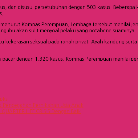
s, dan disusul persetubuhan dengan 503 kasus. Beberapa k
s.
 menurut Komnas Perempuan. Lembaga tersebut menilai jenis
sang ibu akan sulit menyoal pelaku yang notabene suaminya.
aku kekerasan seksual pada ranah privat. Ayah kandung serta
itu pacar dengan 1.320 kasus. Komnas Perempuan menilai pe
 pks
 Pencegahan Pernikahan Usia Anak
i QUARTER LIFE CRISIS Dengan Baik