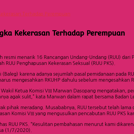
Kekerasan Terhadap Perempuan
gka Kekerasan Terhadap Perempuan
h resmi menarik 16 Rancangan Undang-Undang (RUU) dari Pro
dalah RUU Penghapusan Kekerasan Seksual (RUU PKS).
asi (Baleg) karena adanya sejumlah pasal pemidanaan pada 
a harus mengesahkan RKUHP dahulu sebelum mengesahkan 
. Wakil Ketua Komisi VIII Marwan Dasopang mengatakan, pem
 agak sulit,” kata Marwan dalam rapat bersama Badan Legi
yak pihak meradang. Musababnya, RUU tersebut telah lama d
asan Komisi VIII yang mengusulkan pencabutan RUU PKS kar
has RUU PKS. “Kesulitan pembahasan menurut kami dikarenak
asa (1/7/2020).