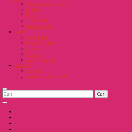
Pernyataan Sikap
Artikel
Blog
Publikasi
Recruitmen
Materi
YKPPedia
Unduh Materi
Audio
Visual
Audio Visual
Kontak
Kontak
Formulir Konsultasi
Cari
untuk: