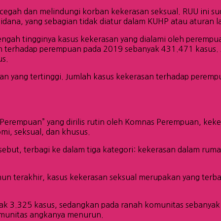
h dan melindungi korban kekerasan seksual. RUU ini suda
dana, yang sebagian tidak diatur dalam KUHP atau aturan la
 tengah tingginya kasus kekerasan yang dialami oleh perem
 terhadap perempuan pada 2019 sebanyak 431.471 kasus. A
us.
n yang tertinggi. Jumlah kasus kekerasan terhadap perempu
Perempuan” yang dirilis rutin oleh Komnas Perempuan, kek
omi, seksual, dan khusus.
sebut, terbagi ke dalam tiga kategori: kekerasan dalam rum
hun terakhir, kasus kekerasan seksual merupakan yang terb
yak 3.325 kasus, sedangkan pada ranah komunitas sebanyak
omunitas angkanya menurun.