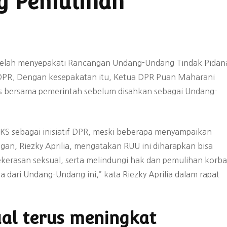
g Pemulihan
Struktur Organisasi
2023-2026
Laporan Tahunan
) telah menyepakati Rancangan Undang-Undang Tindak Pidan
Laporan Keuangan
f DPR. Dengan kesepakatan itu, Ketua DPR Puan Maharani
s bersama pemerintah sebelum disahkan sebagai Undang-
KS sebagai inisiatif DPR, meski beberapa menyampaikan
gan, Riezky Aprilia, mengatakan RUU ini diharapkan bisa
erasan seksual, serta melindungi hak dan pemulihan korba
 dari Undang-Undang ini,” kata Riezky Aprilia dalam rapat
al terus meningkat