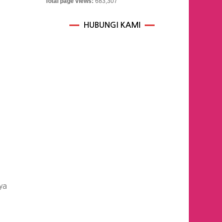
Total page views:
683,307
HUBUNGI KAMI
ya