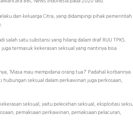
iwawancara BBC News Indonesia pada 2020 lalu.
 pelaku dan keluarga Citra, yang didampingi pihak pemerintah
.
i salah satu substansi yang hilang dalam draf RUU TPKS.
uga termasuk kekerasan seksual yang nantinya bisa
anya, ‘Masa mau mempidana orang tua?’ Padahal korbannya
ti hubungan seksual dalam perkawinan juga perkosaan,
erasan seksual, yaitu pelecehan seksual, eksploitasi seksu
kosaan, pemaksaan perkawinan, pemaksaan pelacuran,