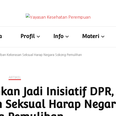
Yayasan Kesehatan Perempua
a
Profil
Info
Materi
Korban Kekerasan Seksual Harap Negara Sokong Pemulihan
Visi & Misi
Pernyataan Sikap
YKPPedia
Nilai Dasar Atau
Artikel
Unduh Materi
ARTIKEL
Prinsip
Blog
Audio
an Jadi Inisiatif DPR,
Isu Strategis
Publikasi
Visual
n Seksual Harap Nega
Program
Recruitmen
Audio Visual