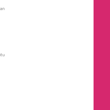
ban
itu