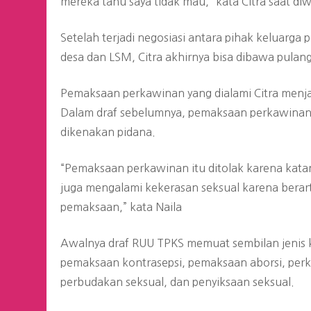
mereka tahu saya tidak mau,” kata Citra saat d
Setelah terjadi negosiasi antara pihak keluarga
desa dan LSM, Citra akhirnya bisa dibawa pulang
Pemaksaan perkawinan yang dialami Citra menjad
Dalam draf sebelumnya, pemaksaan perkawinan j
dikenakan pidana.
“Pemaksaan perkawinan itu ditolak karena kat
juga mengalami kekerasan seksual karena berar
pemaksaan,” kata Naila
Awalnya draf RUU TPKS memuat sembilan jenis kek
pemaksaan kontrasepsi, pemaksaan aborsi, per
perbudakan seksual, dan penyiksaan seksual.