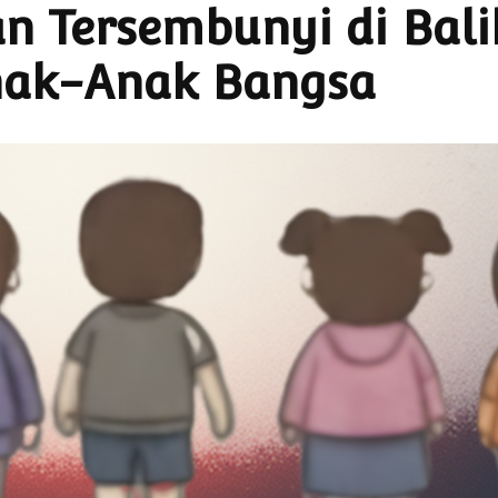
n Tersembunyi di Bali
Isu Strategis
Publikasi
Visual
ak-Anak Bangsa
Program
Recruitmen
Audio Visual
Struktur Organisasi
2023-2026
Laporan Tahunan
Laporan Keuangan