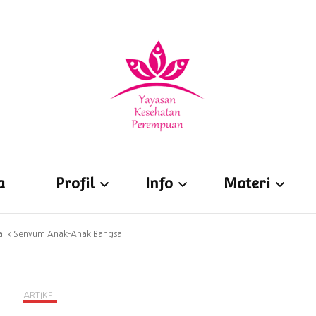
Yayasan Kesehatan Perempua
a
Profil
Info
Materi
Balik Senyum Anak-Anak Bangsa
Visi & Misi
Pernyataan Sikap
YKPPedia
Nilai Dasar Atau
Artikel
Unduh Materi
ARTIKEL
Prinsip
Blog
Audio