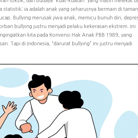
ran toksik, dan budaya “kuat-kuatan” yang masih melekat di
statistik; ia adalah anak yang seharusnya bermain di taman
cap. Bullying merusak jiwa anak, memicu bunuh diri, depres
orban bullying justru menjadi pelaku kekerasan ekstrem. Ini
engingatkan kita pada Konvensi Hak Anak PBB 1989, yang
. Tapi di Indonesia, “darurat bullying” ini justru menjadi