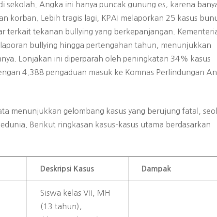
i sekolah. Angka ini hanya puncak gunung es, karena bany
tan korban. Lebih tragis lagi, KPAI melaporkan 25 kasus bun
ar terkait tekanan bullying yang berkepanjangan. Kementeri
laporan bullying hingga pertengahan tahun, menunjukkan
mnya. Lonjakan ini diperparah oleh peningkatan 34% kasus
 dengan 4.388 pengaduan masuk ke Komnas Perlindungan A
ta menunjukkan gelombang kasus yang berujung fatal, seo
Sedunia. Berikut ringkasan kasus-kasus utama berdasarkan
Deskripsi Kasus
Dampak
Siswa kelas VII, MH
(13 tahun),