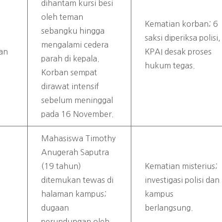
dihantam kursi besi
oleh teman
Kematian korban; 6
sebangku hingga
saksi diperiksa polisi,
mengalami cedera
an
KPAI desak proses
parah di kepala.
hukum tegas.
Korban sempat
dirawat intensif
sebelum meninggal
pada 16 November.
Mahasiswa Timothy
Anugerah Saputra
(19 tahun)
Kematian misterius;
ditemukan tewas di
investigasi polisi dan
halaman kampus;
kampus
dugaan
berlangsung.
perundungan oleh