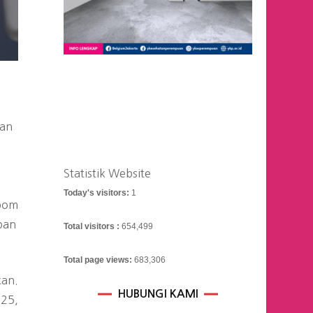
gan
Statistik Website
Today's visitors:
1
 bom
pan
Total visitors :
654,499
Total page views:
683,306
kan.
HUBUNGI KAMI
025,