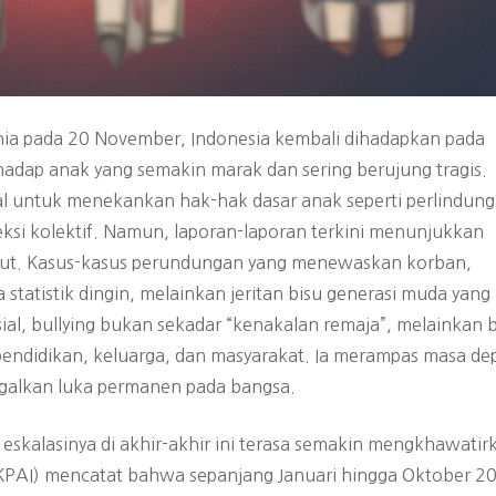
nia pada 20 November, Indonesia kembali dihadapkan pada
hadap anak yang semakin marak dan sering berujung tragis.
bal untuk menekankan hak-hak dasar anak seperti perlindun
ksi kolektif. Namun, laporan-laporan terkini menunjukkan
sebut. Kasus-kasus perundungan yang menewaskan korban,
statistik dingin, melainkan jeritan bisu generasi muda yang
sial, bullying bukan sekadar “kenakalan remaja”, melainkan
 pendidikan, keluarga, dan masyarakat. Ia merampas masa de
nggalkan luka permanen pada bangsa.
 eskalasinya di akhir-akhir ini terasa semakin mengkhawatir
(KPAI) mencatat bahwa sepanjang Januari hingga Oktober 2