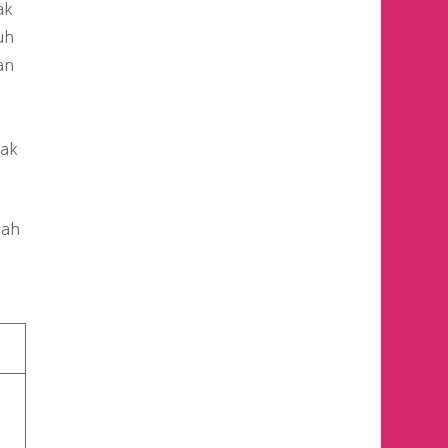
ak
uh
an
nak
lah