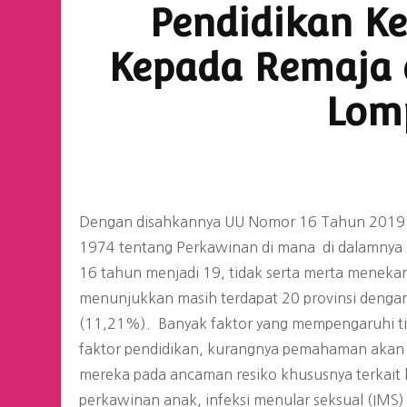
Pendidikan K
Kepada Remaja d
Lom
PERNYATAAN SIKAP
Stop Normalisasi
Dengan disahkannya UU Nomor 16 Tahun 2019
Poligami: Praktik Nyata
1974 tentang Perkawinan di mana di dalamnya 
Kekerasan terhadap
Perempuan
16 tahun menjadi 19, tidak serta merta meneka
menunjukkan masih terdapat 20 provinsi dengan 
(11,21%). Banyak faktor yang mempengaruhi tin
faktor pendidikan, kurangnya pemahaman akan
mereka pada ancaman resiko khususnya terkait k
perkawinan anak, infeksi menular seksual (IMS