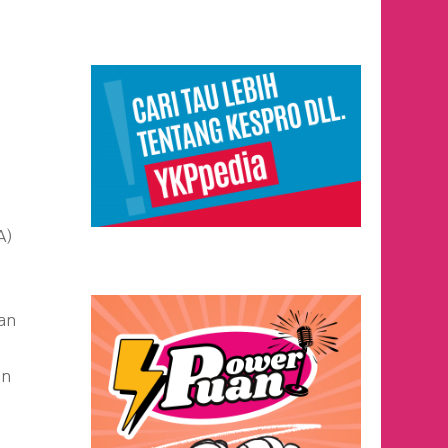
i
A)
gan
g
an