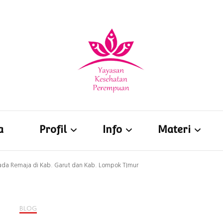
Yayasan Kesehatan Perempua
a
Profil
Info
Materi
ada Remaja di Kab. Garut dan Kab. Lompok TImur
Visi & Misi
Pernyataan Sikap
YKPPedia
Nilai Dasar Atau
Artikel
Unduh Materi
BLOG
Prinsip
Blog
Audio