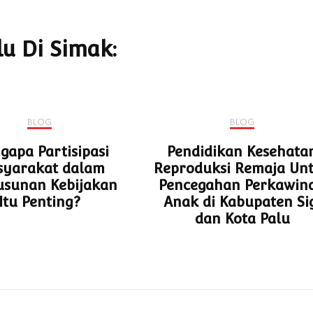
lu Di Simak:
BLOG
BLOG
apa Partisipasi
Pendidikan Kesehata
yarakat dalam
Reproduksi Remaja Un
usunan Kebijakan
Pencegahan Perkawin
Itu Penting?
Anak di Kabupaten Si
dan Kota Palu