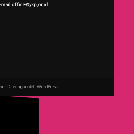
Email office@ykp.or.id
mes
.Ditenagai oleh
WordPress
.