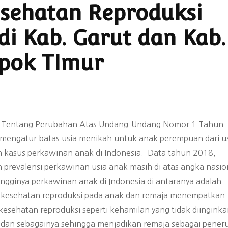
esehatan Reproduksi
Isu Strategis
Publikasi
Visual
i Kab. Garut dan Kab.
Program
Recruitmen
Audio Visual
pok TImur
Struktur Organisasi
2023-2026
PERNYATAAN SIKAP
PERNYATAAN SI
Laporan Tahunan
Tanggapan Yayasan
Pernyataan Sika
 Tentang Perubahan Atas Undang-Undang Nomor 1 Tahun
Laporan Keuangan
Kesehatan Perempuan
ABORSI AMAN S
mengatur batas usia menikah untuk anak perempuan dari u
terhadap Terbitnya
Mewujudkan A
Peraturan Pemerintah
Aborsi Aman
n kasus perkawinan anak di Indonesia. Data tahun 2018,
(PP) No. 28 Tahun 2024
Nyaman; Mer
prevalensi perkawinan usia anak masih di atas angka nasio
sebagai Aturan Turunan
Kembali Otonomi
gginya perkawinan anak di Indonesia di antaranya adalah
UU Kesehatan No. 17
 kesehatan reproduksi pada anak dan remaja menempatkan
Tahun 2023
esehatan reproduksi seperti kehamilan yang tidak diinginka
) dan sebagainya sehingga menjadikan remaja sebagai pener