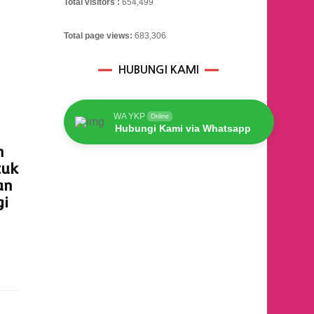
Total visitors :
654,499
Total page views:
683,306
HUBUNGI KAMI
WA YKP
Online
Hubungi Kami via Whatsapp
n
tuk
an
gi