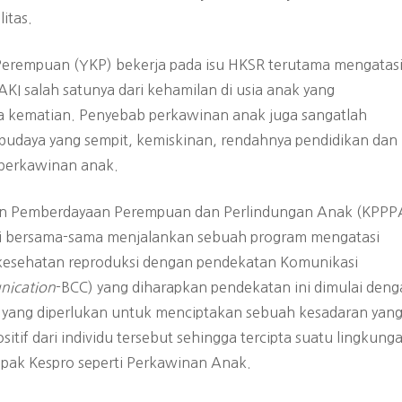
litas.
Perempuan (YKP) bekerja pada isu HKSR terutama mengatas
I salah satunya dari kehamilan di usia anak yang
 kematian. Penyebab perkawinan anak juga sangatlah
 budaya yang sempit, kemiskinan, rendahnya pendidikan dan
perkawinan anak.
an Pemberdayaan Perempuan dan Perlindungan Anak (KPPP
si bersama-sama menjalankan sebuah program mengatasi
 kesehatan reproduksi dengan pendekatan Komunikasi
nication
-BCC) yang diharapkan pendekatan ini dimulai den
yang diperlukan untuk menciptakan sebuah kesadaran yan
if dari individu tersebut sehingga tercipta suatu lingkung
mpak Kespro seperti Perkawinan Anak.