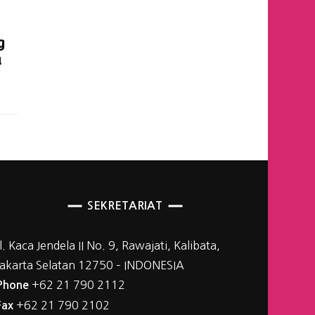
g
a
SEKRETARIAT
Jl. Kaca Jendela II No. 9, Rawajati, Kalibata,
Jakarta Selatan 12750 – INDONESIA
+62 21 790 2112
Phone
+62 21 790 2102
Fax