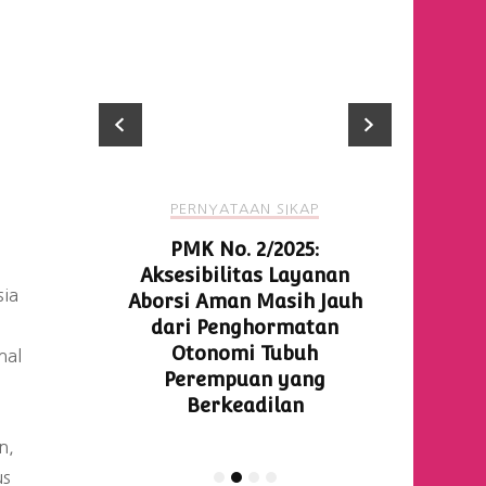
KAP
PERNYATAAN SIKAP
PE
p: HARI
PMK No. 2/2025:
Sto
EDUNIA
Aksesibilitas Layanan
Poliga
sia
kses
Aborsi Aman Masih Jauh
Keke
 dan
dari Penghormatan
ebut
Otonomi Tubuh
nal
 Tubuh!
Perempuan yang
Berkeadilan
n,
us