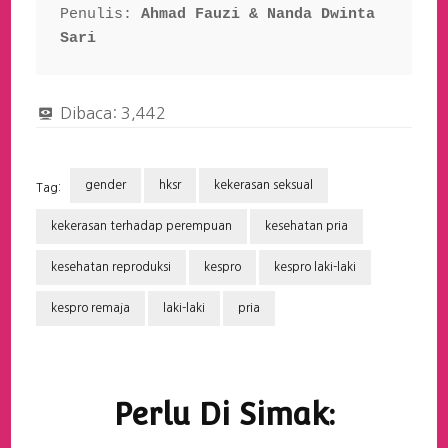
Penulis: 
Ahmad Fauzi & Nanda Dwinta 
Sari
Dibaca:
3,442
gender
hksr
kekerasan seksual
Tag:
kekerasan terhadap perempuan
kesehatan pria
kesehatan reproduksi
kespro
kespro laki-laki
kespro remaja
laki-laki
pria
Navigasi
Artikel
Perlu Di Simak: