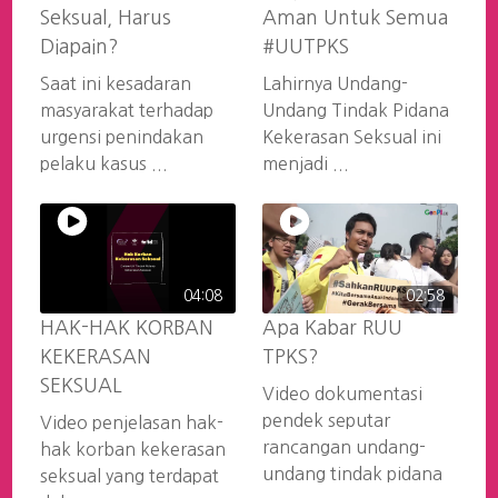
Seksual, Harus
Aman Untuk Semua
Diapain?
#UUTPKS
Saat ini kesadaran
Lahirnya Undang-
masyarakat terhadap
Undang Tindak Pidana
urgensi penindakan
Kekerasan Seksual ini
pelaku kasus ...
menjadi ...
04:08
02:58
HAK-HAK KORBAN
Apa Kabar RUU
KEKERASAN
TPKS?
SEKSUAL
Video dokumentasi
pendek seputar
Video penjelasan hak-
rancangan undang-
hak korban kekerasan
undang tindak pidana
seksual yang terdapat