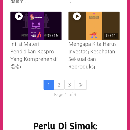
...
dalam ...
00:16
00:11
Ini Isi Materi
Mengapa Kita Harus
Pendidikan Kespro
Investasi Kesehatan
Yang Komprehensif
Seksual dan
😊👍
Reproduksi
1
2
3
»
Page 1 of 3
Navigasi
Artikel
Perlu Di Simak: