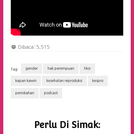
Dibaca:
5,515
gender
hak perempuan
hksr
Tag:
kapan kawin
kesehatan reproduksi
kespro
pernikahan
podcast
Navigasi
Artikel
Perlu Di Simak: